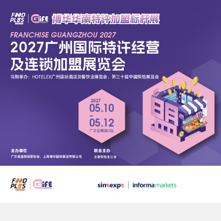
跳
转
到
主
要
内
容