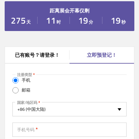
距离展会开幕仅剩
275
11
19
19
天
时
分
秒
已有账号？请登录！
立即预登记！
(
a
c
注册类型
t
手机
i
邮箱
v
e
手机
国家/地区码
t
+86 (中国大陆)
a
b
)
手机号码